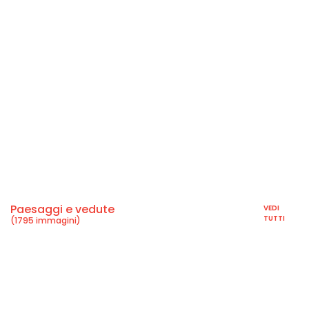
Paesaggi e vedute
VEDI
TUTTI
(1795 immagini)