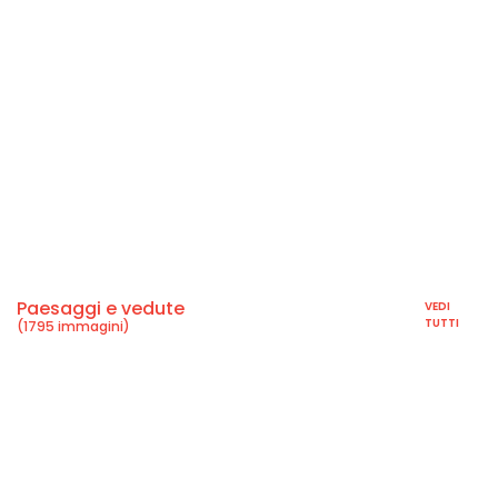
Paesaggi e vedute
VEDI
TUTTI
(1795 immagini)