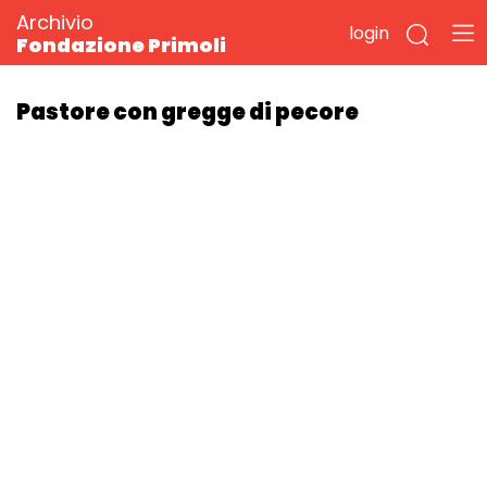
Archivio
login
Fondazione Primoli
Pastore con gregge di pecore