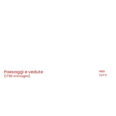
Paesaggi e vedute
VEDI
TUTTI
(1795 immagini)