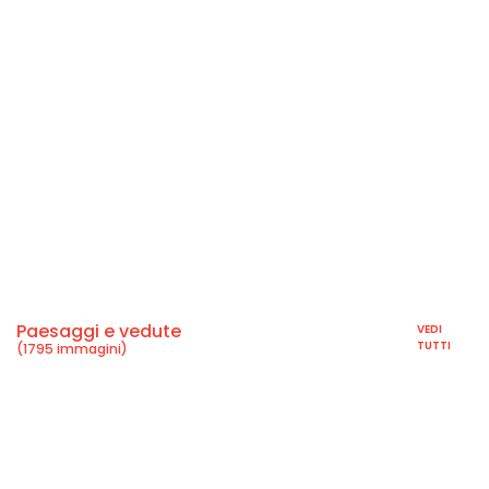
Paesaggi e vedute
VEDI
TUTTI
(1795 immagini)