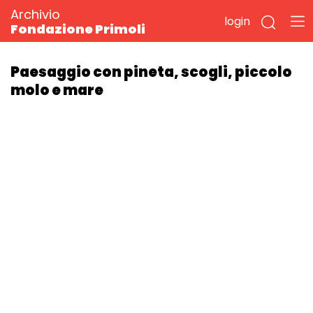
Archivio
login
Fondazione Primoli
Paesaggio con pineta, scogli, piccolo
molo e mare