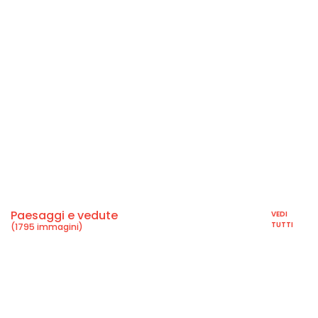
Paesaggi e vedute
VEDI
TUTTI
(1795 immagini)