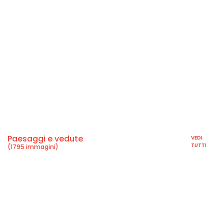
Paesaggi e vedute
VEDI
TUTTI
(1795 immagini)