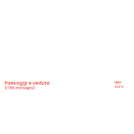
Paesaggi e vedute
VEDI
TUTTI
(1795 immagini)