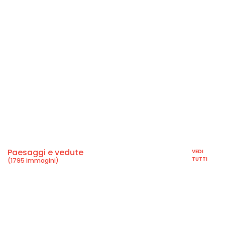
Paesaggi e vedute
VEDI
TUTTI
(1795 immagini)