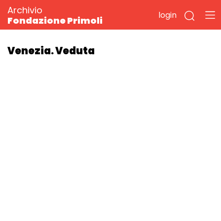
Archivio
login
Fondazione Primoli
Venezia. Veduta