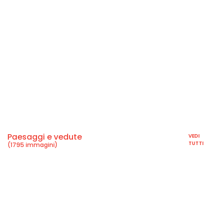
Paesaggi e vedute
VEDI
TUTTI
(1795 immagini)