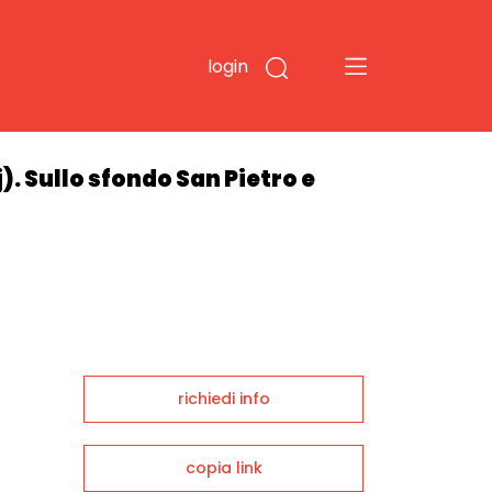
login
). Sullo sfondo San Pietro e
richiedi info
copia link