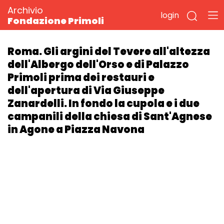
Archivio
login
Fondazione Primoli
Roma. Gli argini del Tevere all'altezza
dell'Albergo dell'Orso e di Palazzo
Primoli prima dei restauri e
dell'apertura di Via Giuseppe
Zanardelli. In fondo la cupola e i due
campanili della chiesa di Sant'Agnese
in Agone a Piazza Navona