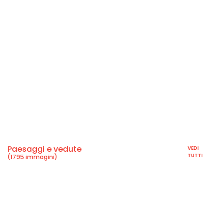
Paesaggi e vedute
VEDI
TUTTI
(1795 immagini)