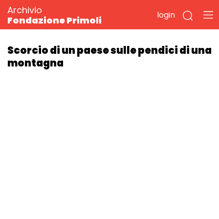
Archivio
login
Fondazione Primoli
Scorcio di un paese sulle pendici di una
montagna