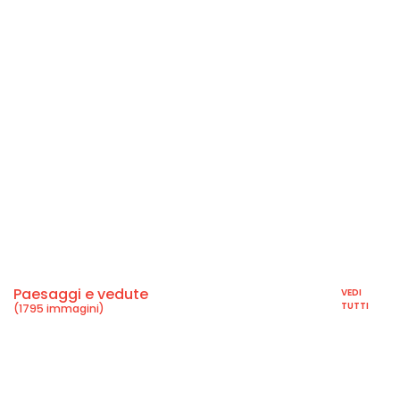
Paesaggi e vedute
VEDI
TUTTI
(1795 immagini)