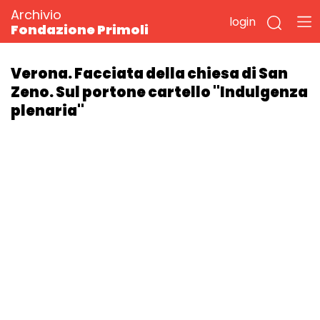
Archivio
login
Fondazione Primoli
Verona. Facciata della chiesa di San
Zeno. Sul portone cartello "Indulgenza
plenaria"