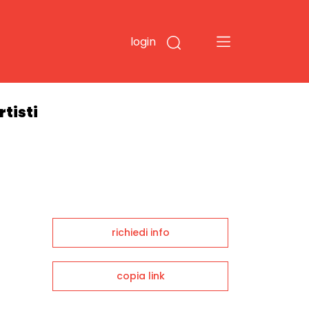
login
rtisti
richiedi info
copia link