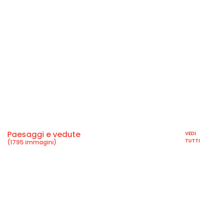
Paesaggi e vedute
VEDI
TUTTI
(1795 immagini)