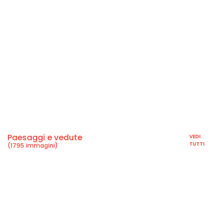
Paesaggi e vedute
VEDI
TUTTI
(1795 immagini)