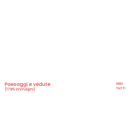
Paesaggi e vedute
VEDI
TUTTI
(1795 immagini)