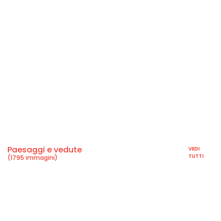
Paesaggi e vedute
VEDI
TUTTI
(1795 immagini)