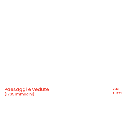
Paesaggi e vedute
VEDI
TUTTI
(1795 immagini)