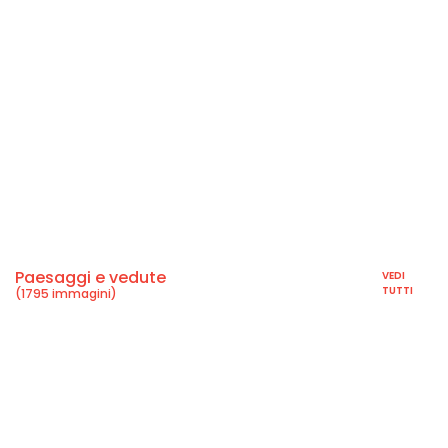
Paesaggi e vedute
VEDI
TUTTI
(1795 immagini)