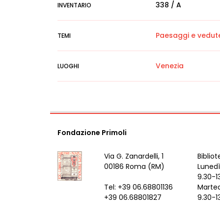
338 / A
INVENTARIO
Paesaggi e vedut
TEMI
Venezia
LUOGHI
Fondazione Primoli
Via G. Zanardelli, 1
Bibliot
00186 Roma (RM)
Lunedì
9.30-1
Tel: +39 06.68801136
Marted
+39 06.68801827
9.30-1