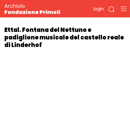
Archivio
login
Fondazione Primoli
Ettal. Fontana del Nettuno e
padiglione musicale del castello reale
di Linderhof