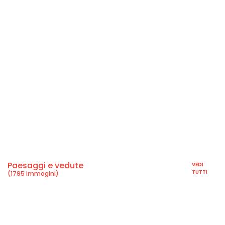
Paesaggi e vedute
VEDI
TUTTI
(1795 immagini)