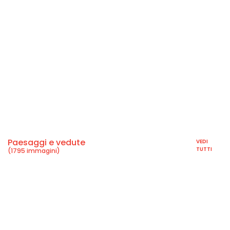
Paesaggi e vedute
VEDI
TUTTI
(1795 immagini)