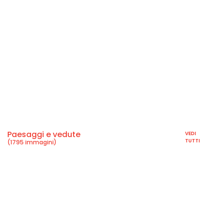
Paesaggi e vedute
VEDI
TUTTI
(1795 immagini)