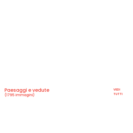
Paesaggi e vedute
VEDI
TUTTI
(1795 immagini)