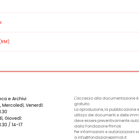
e
(RM)
eca e Archivi
L'accesso alla documentazione è l
gratuito.
, Mercoledì, Venerdì:
La riproduzione, la pubblicazione 
3.30
utilizzo dei documenti e delle im
ì, Giovedì:
deve essere preventivamente auto
3.30 / 14-17
dalla Fondazione Primoli.
Per informazioni e autorizzazioni s
a info@fondazioneprimoli.it