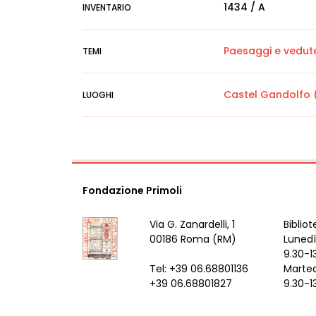
1434 / A
INVENTARIO
Paesaggi e vedut
TEMI
Castel Gandolfo 
LUOGHI
Fondazione Primoli
Via G. Zanardelli, 1
Bibliot
00186 Roma (RM)
Lunedì
9.30-1
Tel: +39 06.68801136
Marted
+39 06.68801827
9.30-1