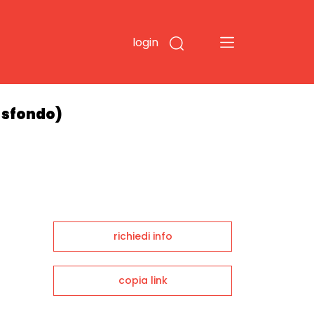
login
o sfondo)
richiedi info
copia link