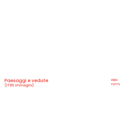
Paesaggi e vedute
VEDI
TUTTI
(1795 immagini)