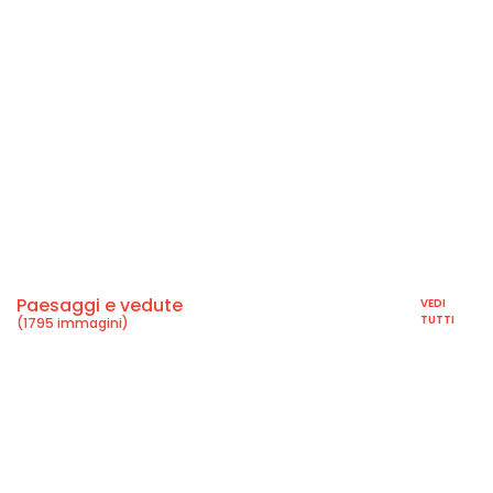
Paesaggi e vedute
VEDI
TUTTI
(1795 immagini)