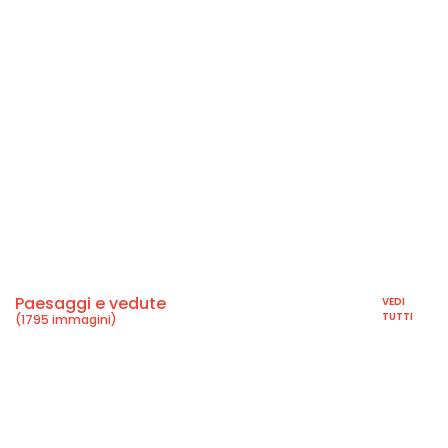
Paesaggi e vedute
VEDI
TUTTI
(1795 immagini)