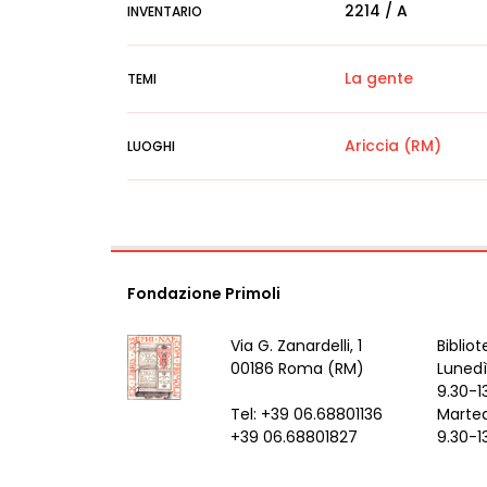
2214 / A
INVENTARIO
La gente
TEMI
Ariccia (RM)
LUOGHI
Fondazione Primoli
Via G. Zanardelli, 1
Bibliot
00186 Roma (RM)
Lunedì
9.30-1
Tel: +39 06.68801136
Marted
+39 06.68801827
9.30-1