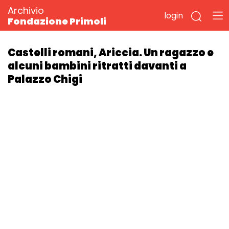
Archivio
login
Fondazione Primoli
Castelli romani, Ariccia. Un ragazzo e
alcuni bambini ritratti davanti a
Palazzo Chigi