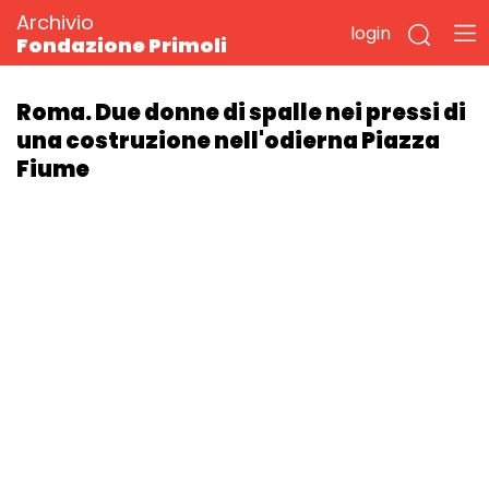
Archivio
login
Fondazione Primoli
Roma. Due donne di spalle nei pressi di
una costruzione nell'odierna Piazza
Fiume