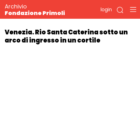
Archivio
login
Fondazione Primoli
Venezia. Rio Santa Caterina sotto un
arco di ingresso in un cortile