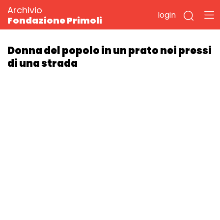
Archivio
login
Fondazione Primoli
Donna del popolo in un prato nei pressi
di una strada