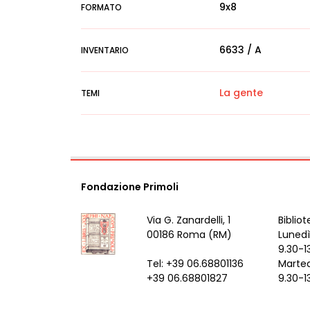
9x8
FORMATO
6633 / A
INVENTARIO
La gente
TEMI
Fondazione Primoli
Via G. Zanardelli, 1
Bibliot
00186 Roma (RM)
Lunedì
9.30-1
Tel: +39 06.68801136
Marted
+39 06.68801827
9.30-1