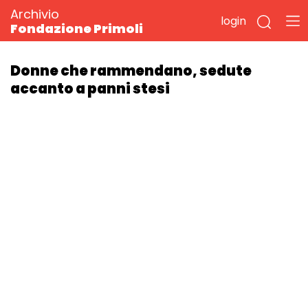
Archivio
login
Fondazione Primoli
Donne che rammendano, sedute
accanto a panni stesi