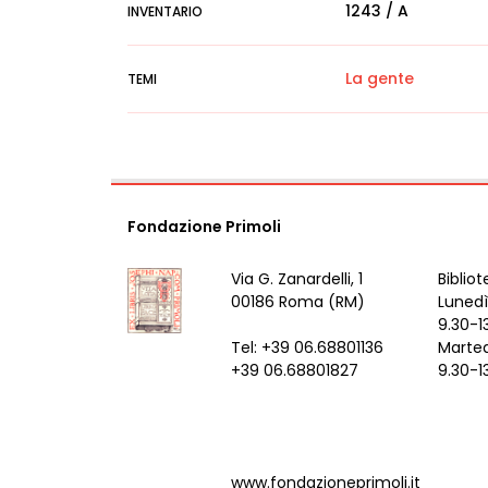
1243 / A
INVENTARIO
La gente
TEMI
Fondazione Primoli
Via G. Zanardelli, 1
Bibliot
00186 Roma (RM)
Lunedì
9.30-1
Tel: +39 06.68801136
Marted
+39 06.68801827
9.30-1
www.fondazioneprimoli.it