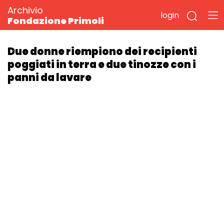
Archivio
login
Fondazione Primoli
Due donne riempiono dei recipienti
poggiati in terra e due tinozze con i
panni da lavare