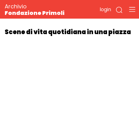
Archivio
login
Fondazione Primoli
Scene di vita quotidiana in una piazza