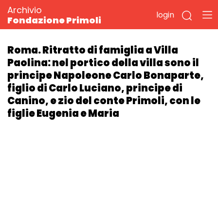
Archivio
login
Fondazione Primoli
Roma. Ritratto di famiglia a Villa
Paolina: nel portico della villa sono il
principe Napoleone Carlo Bonaparte,
figlio di Carlo Luciano, principe di
Canino, e zio del conte Primoli, con le
figlie Eugenia e Maria