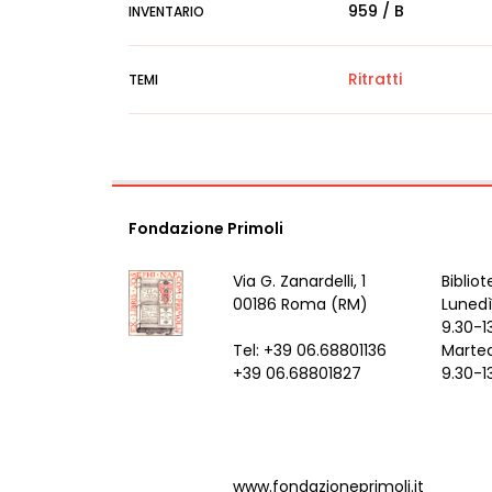
959 / B
INVENTARIO
Ritratti
TEMI
Fondazione Primoli
Via G. Zanardelli, 1
Bibliot
00186 Roma (RM)
Lunedì
9.30-1
Tel: +39 06.68801136
Marted
+39 06.68801827
9.30-1
www.fondazioneprimoli.it