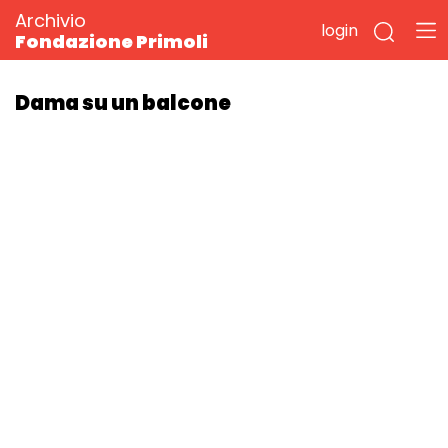
Archivio
login
Fondazione Primoli
Dama su un balcone