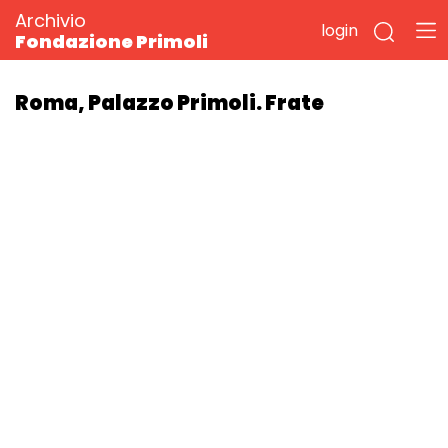
Archivio
login
Fondazione Primoli
Roma, Palazzo Primoli. Frate