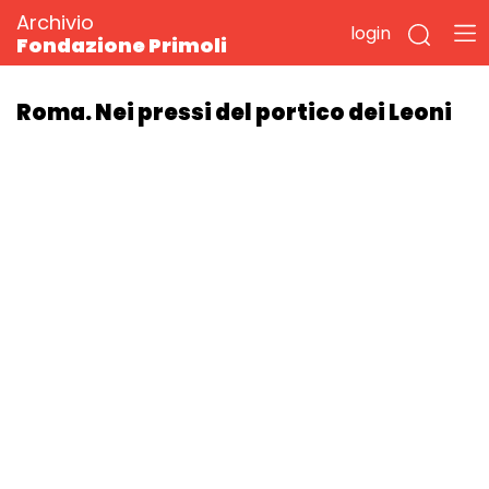
Archivio
login
Fondazione Primoli
Roma. Nei pressi del portico dei Leoni