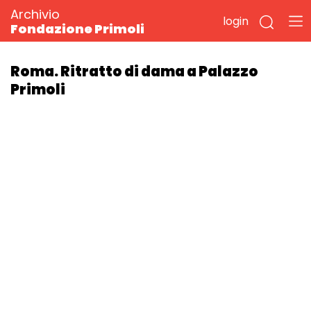
Archivio
login
Fondazione Primoli
Roma. Ritratto di dama a Palazzo
Primoli