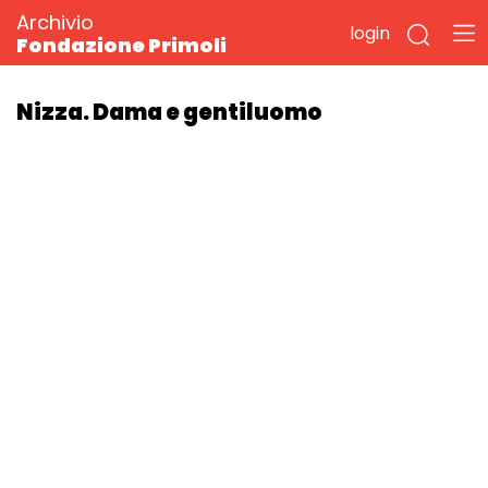
Archivio
login
Fondazione Primoli
Nizza. Dama e gentiluomo