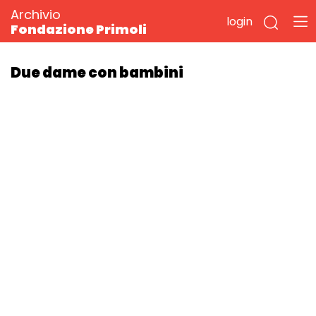
Archivio
login
Fondazione Primoli
Due dame con bambini