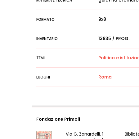
gelatina bromuro
MATERIA E TECNICA
9x8
FORMATO
13835 / PROG.
INVENTARIO
Politica e istituzion
TEMI
Roma
LUOGHI
Fondazione Primoli
Via G. Zanardelli, 1
Bibliot