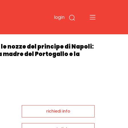
login
e nozze del principe di Napoli:
a madre del Portogallo e la
richiedi info