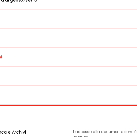
 d'argento/vetro
i
eca e Archivi
L'accesso alla documentazione è l