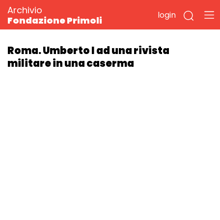
Archivio
login
Fondazione Primoli
Roma. Umberto I ad una rivista
militare in una caserma