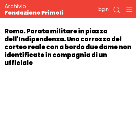
Archivio
login
Fondazione Primoli
Roma. Parata militare in piazza
dell'Indipendenza. Una carrozza del
corteo reale con a bordo due dame non
identificate in compagnia di un
ufficiale